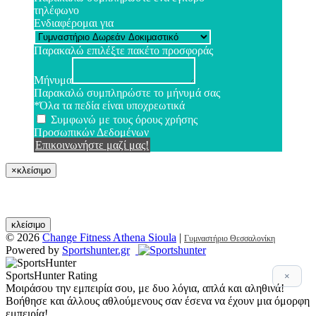
τηλέφωνο
Ενδιαφέρομαι για
Παρακαλώ επιλέξτε πακέτο προσφοράς
Μήνυμα
Παρακαλώ συμπληρώστε το μήνυμά σας
*Όλα τα πεδία είναι υποχρεωτικά
Συμφωνώ με τους όρους χρήσης
Προσωπικών Δεδομένων
Επικοινωνήστε μαζί μας!
×
κλείσιμο
κλείσιμο
© 2026
Change Fitness Athena Sioula
|
Γυμναστήριο Θεσσαλονίκη
Powered by
Sportshunter.gr
SportsHunter Rating
×
Μοιράσου την εμπειρία σου, με δυο λόγια, απλά και αληθινά!
Βοήθησε και άλλους αθλούμενους σαν έσενα να έχουν μια όμορφη
εμπειρία!